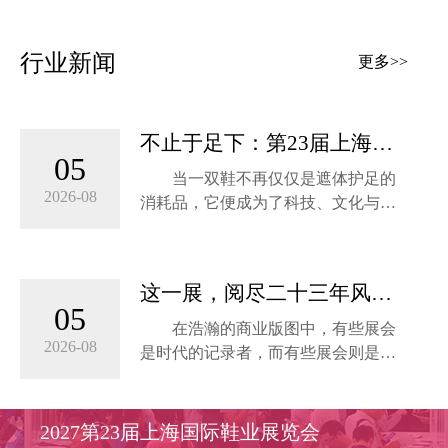
金机遇！此刻，我们诚挚邀请您，以
都”称号以来，温州不断擦亮这块金字
最快的速度，抢先锁定您的专属展
招牌。经过二十多年的风雨，温州见
行业新闻
位，共同开启鞋业新篇章！
更多>>
证了传统优势产业转型升级的历程，
并打造出一个世界级的产业集群。从
【为何选择此刻预订？】
“中国鞋都”向“世界鞋都”跨越式发展，
这是鞋都温州的新使命。
不止于足下：第23届上海鞋
1. 市...
05
业展，解码未来鞋履的“新质
当一双鞋不再仅仅是遮体护足的
此次温州之行，上海国际鞋业展览会
生产力”
2026-08
消耗品，它便成为了科技、文化与产
组委会联席主席、上海雅辉展览有限
业的交汇点。在数字经济与消费升级
公司总经理李万霞、连同米奥兰特渠
的双重驱动下，中国鞋业正经历一场
道对接张慧艳经理一行，与永嘉县鞋
从“制造”到“智造”的深刻变革。2027年
业协会会长、红蜻蜓副总裁徐威、永
这一展，阅尽二十三年风
6月10日至12日，第23届上海国际鞋业
嘉县鞋业协会秘书长周佩华、温州市
05
云：2027上海鞋业展再启霸
博览会（SISE）将在上海新国际博览
在浩瀚的商业版图中，有些展会
鞋革行业协会秘书长...
业征程
中心盛大启幕。本届展会以“数字新未
2026-08
是时代的记录者，而有些展会则是产
来、产业新升级”为核心定位，将超越
业的推动者。自2003年创办以来，上
传统鞋履的物理边界，深度解码驱动
海国际鞋业博览会（SISE）历经二十
行业未来的“新质生产力”。
三载的岁月洗礼与匠心深耕，已然从
2027第23届上海国际鞋业展览会