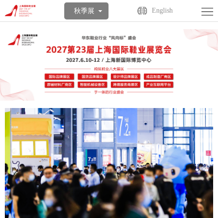
首
English
秋季展
页
关
于
展
展
商
观
会
中
众
活
心
中
动
媒
心
中
体
联
心
中
系
English
心
我
们