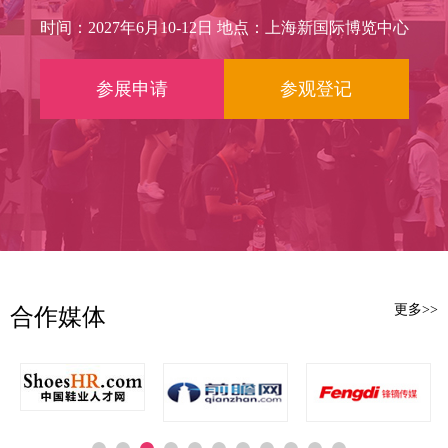
单一的成品鞋展示平台，跨越式升级
引擎一：数智驱动，从“经验设
为亚洲区域鞋业市场公认的风向标。
时间：2027年6月10-12日 地点：上海新国际博览中心
计”到“数据定义”
2027年6月10日至12日，第23届上海鞋
博会将再次登陆上海新国际博览中
参展申请
参观登记
新质生产力的核心，在...
心，以“新鞋业、新零售、新时尚”为
时代号角，在万亿赛道上再启霸业征
程。
二十三载峥嵘，铸就亚洲鞋业风
向标
二十三年，足以让一个婴儿长成
青...
更多>>
合作媒体