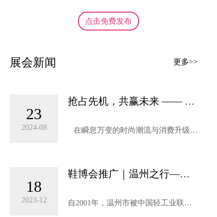
点击免费发布
展会新闻
更多>>
抢占先机，共赢未来 —— 立
23
即预订SISE 2025第21届上海
国际鞋业展览会黄金展位！
2024-08
在瞬息万变的时尚潮流与消费升级的
浪潮中，2025年6月29-7月1日在上海
新国际博览中心举办的“SISE 2025第21
届上海国际鞋业展览会”，作为全球鞋
鞋博会推广｜温州之行——
业界的年度盛事，正蓄势待发，即将
18
“引进来 走出去”，鞋业内生
在上海这一国际大都市璀璨启幕。这
外延齐并进
不仅是一次行业的深度交流，更是品
2023-12
自2001年，温州市被中国轻工业联合
牌展示创新实力、拓展全球市场的黄
会和中国皮革工业协会授予“中国鞋