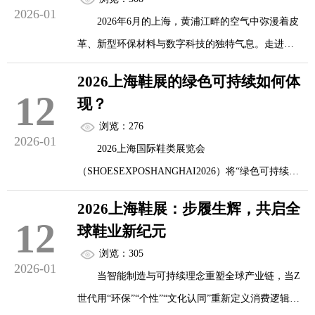
2026-01
2026年6月的上海，黄浦江畔的空气中弥漫着皮
革、新型环保材料与数字科技的独特气息。走进焕
然一新的上海世博展览馆，参观者将体验到一场关
2026上海鞋展的绿色可持续如何体
于足下世界的革。
12
现？
浏览：276
这已不仅是一个传统贸易展会，而是全球鞋履
2026-01
2026上海国际鞋类展览会
产业创新能量的集中释放场。在这里，鞋子不再仅
（SHOESEXPOSHANGHAI2026）将“绿色可持续”
仅是行走的工具，而是成为连接人体、环境与数字
从理念深度融入展会的产品展示、材料创新、技术
世界的智能界面。
2026上海鞋展：步履生辉，共启全
应用、展区设计与行业倡议五大维度，全面呈现中
12
球鞋业新纪元
国乃至全球鞋业迈向“双碳”目标的系统性实践。其
2026上海鞋展的参观者离开时，手中拿着的可
浏览：305
绿色可持续特色主要体现在以下五个方面：
2026-01
能不是产品画册，而是一份根据自己足型数据生成
当智能制造与可持续理念重塑全球产业链，当Z
的《个人鞋履健康报告》，或是一双通过旧鞋回收
世代用“环保”“个性”“文化认同”重新定义消费逻辑，
一、设立“可持续材料专区”，推动绿色原料产
材料现场...