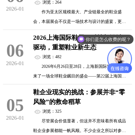
浏览：264
常规产品无差异甚至更佳；性能参数透明可查；拥
2026-01
地别。挑选一双合适的冬鞋，从来不是简单的保暖
作为亚太区规模最大、产业链最全的鞋业盛
有完整的“前世今生”故事——从多少塑料瓶转化而
问题，而是一场关于温度...
会，本届展会不仅是一场技术与设计的盛宴，更是
来，可减少多少碳排放。
一个高效商贸对接的枢纽。主办方推出的“四维赋能
2026上海国际鞋展：科技与设计双
你们是怎么收费的呢？
服务”为参展商与买家搭建全方位合作桥梁。
06
成品鞋与环保材料的结合，表面上是产业的绿
驱动，重塑鞋业新生态
色升级，内核则是人类生存哲学的具象化：我们能
浏览：482
针对高采购力客户的“VIP买家俱乐部”提供定制
2026-01
否创造出既满足当下需求，又不透支未来的美好事
2026年6月26日至28日，上海新国际博览中心迎
化服务，包括提前15天锁定目标展商的“一对一”洽
物？
来了一场全球鞋业瞩目的盛会——第22届上海国际
谈机会、免费样品检测、供应链评估及物流方案设
鞋业展览会（SISE）。这场以“科技·设计·可持续”为
计；按行业细分举办的“零售渠道专场”“跨境电商专
鞋企业现实的挑战：参展并非“零
一双鞋的旅程，...
核心主题的展会，不仅汇聚了全球800余家头部鞋
05
场”“品牌代工专场”等八大对接会，其中跨境专场特
风险”的救命稻草
企、3000余件创新展品，更通过“科技与设计双驱
别提供欧美环保标准解读与清关流程指导，助力企
浏览：325
动”的战略布局，构建起覆盖鞋类全产业链的超级生
2026-01
业出海。
尽管展会价值显著，但这并不意味着所有成品
态平台，成为全球鞋业技术首发地、趋势策源地与
&nb...
鞋企业参展都能一帆风顺。不少企业之所以对参展
生态构建者。