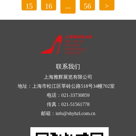
企业参加展会并非“万能解药”，但也绝非“过时选
15
16
...
56
>
项”，关键在于能否找准定位、精准施策，让展会成
天然皮革，作为鞋材中的经典之选，以其独特
为企业突围的有效出路。
的质感、透气性与耐用性，深受消费者喜爱。牛
皮、羊皮、猪皮等不同类型的皮革，因其纤维结构
与表面纹理的差异，呈现出各具特色的外观与性
能。例如，牛皮鞋以其坚韧耐用、质感上乘而著
联系我们
称；羊皮鞋则以其柔软细腻、...
上海雅辉展览有限公司
地址：上海市松江区莘砖公路518号34幢702室
电话：021-33730859
传真：021-51561778
邮箱：info@shyhzl.com.cn