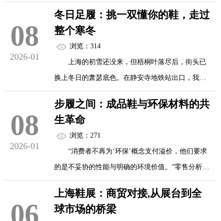
鞋履——这一人类最古老的穿戴品，正迎来前所未
业化
冬日足履：挑一双懂你的鞋，走过
有的变革浪潮。在这股浪潮的交汇点，2026上海国
08
整个寒冬
际鞋类展览会（SHOESEXPOSHANGHAI2026）将
展会特设绿色材料与循环经济主题馆，集中展
浏览：314
于6月26日至28日在上海新国际博览中心盛大启幕。
2026-01
示可规模化应用的环保解决方案：
上海的初雪还没来，但梧桐叶落尽后，街头已
作为亚洲最具影响力的鞋业盛会之一，本届展会以
换上冬日的萧瑟底色。在静安寺地铁站出口，我遇
“智造·潮流·全球链”为主题，不仅是一场产品与技术
再生材料：利用回收海洋...
见一个踩着薄底乐福鞋的年轻女孩，正跺着脚等车
的集中展示，更是一次关于未来足下世界的深度对
步履之间：成品鞋与环保材料的共
——脚踝裸露的一截皮肤，在寒风里微微发红。“这
08
话。
生革命
双鞋，”她苦笑，“夏天是宠儿，冬天是刑具。”
浏览：271
2026-01
一、不止于“展”：一场全产业链的...
“消费者不再为‘环保’概念支付溢价，他们要求
而在不远处的公园，晨练的老人却踏着厚底棉
的是不妥协的性能与明确的环境价值。”零售分析师
鞋稳步向前，鞋帮上细细的水渍透露着昨夜的雨
林桐指出。
雪，可他的步伐依旧安稳踏实。
上海鞋展：商贸对接,从展台到全
06
球市场的桥梁
成功的环保鞋款通常具备三个特征：外观上与
同一座城市，同一个冬天，双脚的感受却天差