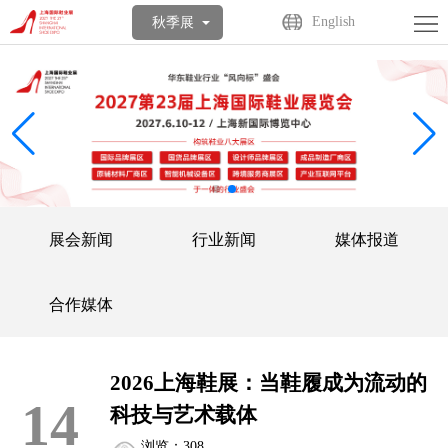
首
English
秋季展
页
关
于
展
展
商
观
会
中
众
活
展会新闻
行业新闻
媒体报道
心
中
动
媒
心
中
体
联
合作媒体
心
中
系
English
2026上海鞋展：当鞋履成为流动的
心
我
14
科技与艺术载体
们
浏览：308