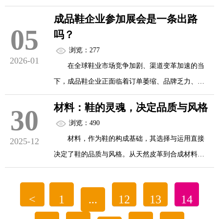
持怀疑态度，源于对展会成本、效果不确定性等挑
成品鞋企业参加展会是一条出路
战的担忧，这些问题也确实是企业参展需要跨越的
05
科技赋能：从制造到智造的跨越
吗？
“门槛”。
浏览：277
2026-01
本届展会首次实现“成品鞋+鞋材鞋机+智能科
在全球鞋业市场竞争加剧、渠道变革加速的当
成本高企是最直观的挑战。参展不仅需要支付
技”的全产业链闭环...
下，成品鞋企业正面临着订单萎缩、品牌乏力、转
展位费、搭建费，还包括人员差旅费、产品运输费
型困难等多重挑战。一边是线上流量红利见顶、低
等隐性成本，对于资金紧张的小微企业而言，无疑
材料：鞋的灵魂，决定品质与风格
30
价竞争内卷，一边是线下渠道重构、国际市场开拓
是一笔不小的投入。如果缺乏精准规划，盲目参加
浏览：490
受阻，不少企业开始重新审视展会这一传统营销载
大型展会，很可能出现“投入大于产出”的情况。
材料，作为鞋的构成基础，其选择与运用直接
2025-12
体。
决定了鞋的品质与风格。从天然皮革到合成材料，
更值得注意的是，传统展会的“流量稀释...
从传统织物到高科技纤维，每一种材料都有其独特
有人认为展会是精准对接资源、高效获取订单
的性能与特点，为鞋的设计提供了无限可能。
的“黄金跳板”，也有人质疑展会成本高企、效果虚
<
1
...
12
13
14
化，难以适应新时代的市场需求。事实上，成品鞋
1.天然皮革：经典与奢华的象征