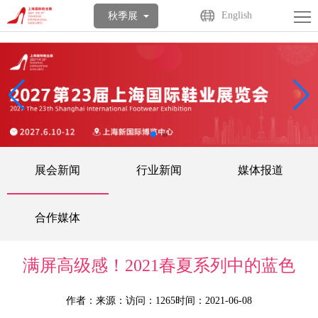
首
English
秋季展
页
关
于
展
展
商
观
会
中
众
活
展会新闻
行业新闻
媒体报道
心
中
动
媒
心
中
体
联
合作媒体
心
中
系
English
满屏高级感！2021春夏系列中的蓝色
心
我
作者：
来源：
访问：1265
时间：2021-06-08
们