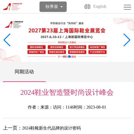
首
English
秋季展
页
关
于
展
展
商
观
会
中
众
活
同期活动
心
中
动
媒
心
中
体
联
2024鞋业智造暨时尚设计峰会
心
中
系
English
作者：
来源：
访问：1146
时间：2023-08-01
心
我
上一页：
2024鞋靴新生代品牌的设计密码
们