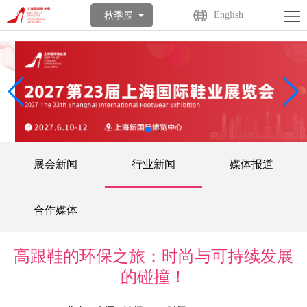
首
English
秋季展
页
关
于
展
展
商
观
会
中
众
活
展会新闻
行业新闻
媒体报道
心
中
动
媒
心
中
体
联
合作媒体
心
中
系
English
高跟鞋的环保之旅：时尚与可持续发展
心
我
的碰撞！
们