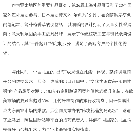
作为亚太地区的重要礼品展会，第
届上海礼品展吸引了
个国
26
20
家的海外展团参与。日本展团带来的“治愈系”文具，如会随温度变色
的笔记本、能种植香草的便签纸，以细腻的设计打动了大量女性采购
商；意大利展团的手工皮具品牌，展示了传统植鞣工艺与现代极简设
计的结合，其“一件起订”的定制服务，满足了高端客户的个性化需
求。
与此同时，中国礼品的
“出海”成果也在此集中体现。某跨境电商
平台的数据显示，展会上达成的出口订单中，“文化辨识度高
实用性
+
强”的产品最受欢迎：比如带有京剧脸谱图案的便携式餐具套装，在欧
美市场的复购率超过
；用竹纤维制作的旅行收纳袋，因环保属性
30%
成为东南亚市场的爆款。展会同期举办的“跨境礼品贸易论坛”，邀请
了亚马逊、阿里国际站等平台的招商负责人，详解不同国家的礼品消
费偏好与合规要求，为企业出海提供实操指南。