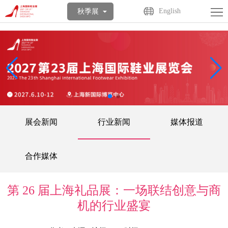
首
English
秋季展
页
关
于
展
展
商
观
会
中
众
活
展会新闻
行业新闻
媒体报道
心
中
动
媒
心
中
体
联
合作媒体
心
中
系
English
第 26 届上海礼品展：一场联结创意与商
心
我
机的行业盛宴
们