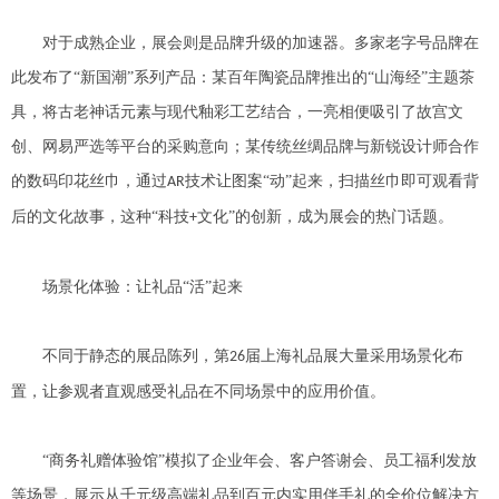
对于成熟企业，展会则是品牌升级的加速器。多家老字号品牌在
此发布了
“新国潮”系列产品：某百年陶瓷品牌推出的“山海经”主题茶
具，将古老神话元素与现代釉彩工艺结合，一亮相便吸引了故宫文
创、网易严选等平台的采购意向；某传统丝绸品牌与新锐设计师合作
的数码印花丝巾，通过
技术让图案“动”起来，扫描丝巾即可观看背
AR
后的文化故事，这种“科技
文化”的创新，成为展会的热门话题。
+
场景化体验：让礼品
“活”起来
不同于静态的展品陈列，第
届上海礼品展大量采用场景化布
26
置，让参观者直观感受礼品在不同场景中的应用价值。
“商务礼赠体验馆”模拟了企业年会、客户答谢会、员工福利发放
等场景，展示从千元级高端礼品到百元内实用伴手礼的全价位解决方