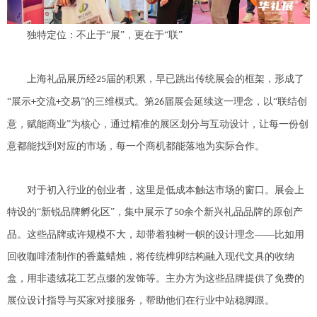
独特定位：不止于
“展”，更在于“联”
上海礼品展历经
届的积累，早已跳出传统展会的框架，形成了
25
“展示
交流
交易”的三维模式。第
届展会延续这一理念，以“联结创
+
+
26
意，赋能商业”为核心，通过精准的展区划分与互动设计，让每一份创
意都能找到对应的市场，每一个商机都能落地为实际合作。
对于初入行业的创业者，这里是低成本触达市场的窗口。展会上
特设的
“新锐品牌孵化区”，集中展示了
余个新兴礼品品牌的原创产
50
品。这些品牌或许规模不大，却带着独树一帜的设计理念——比如用
回收咖啡渣制作的香薰蜡烛，将传统榫卯结构融入现代文具的收纳
盒，用非遗绒花工艺点缀的发饰等。主办方为这些品牌提供了免费的
展位设计指导与买家对接服务，帮助他们在行业中站稳脚跟。