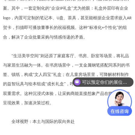
案。其中，一套定制化的“企业
礼盒”尤为抢眼：礼盒外层印有企业
IP
，内置可定制的笔记本、
盘、茶具，甚至能根据企业需求嵌入
logo
U
AR
贺卡，扫描即可播放董事长的祝福视频。这种“标准化
个性化”的组
+
合，解决了企业批量采购与情感传递的矛盾。
“生活美学空间”则还原了家庭客厅、书房、卧室等场景，将礼品
与家居生活融为一体。在书房场景中，一支金属钢笔搭配同系列的书
签、镇纸，构成“文人四宝”礼盒；在儿童房场景里，可降解材料制作
可以预定你们的展位吗？
的益智玩具与绘本组成“成长礼盒”，呼应了当下家长对“环保
教育”的
+
双重需求。这种沉浸式体验，让采购商能直接想象产品在终端市场的
呈现效果，加速决策过程。
全球视野：本土与国际的双向奔赴