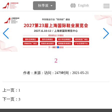
首
English
秋季展
页
关
于
展
展
商
观
会
中
众
活
2
心
中
动
媒
作者：
来源：
访问：2479
时间：2021-05-21
心
中
体
联
心
中
系
English
上一页：
1
心
我
下一页：
3
们