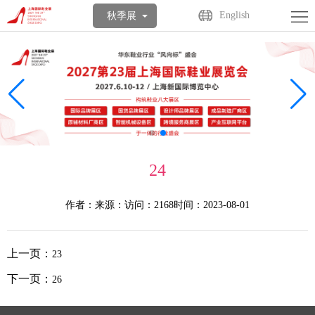
首
English
秋季展
页
关
于
展
展
商
观
会
中
众
活
24
心
中
动
媒
作者：
来源：
访问：2168
时间：2023-08-01
心
中
体
联
心
中
系
English
上一页：
23
心
我
下一页：
26
们